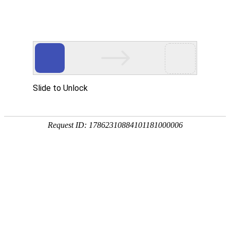
800 858 2440（限座机） /
Me
400 888 2440
瑞声达智能聆听场景化解决方案全国免费体
验、免费测听
现在电视节目好丰富，真好看！但家人常说我电视
声音开太大，像打雷
……
亲友来电，又爱又怕，一直“喂喂喂”
孩子们都在外地工作，好想看看他们、听他们说说
话
“你刚说什么？”跟老伴儿聊天，老觉得她说话声越