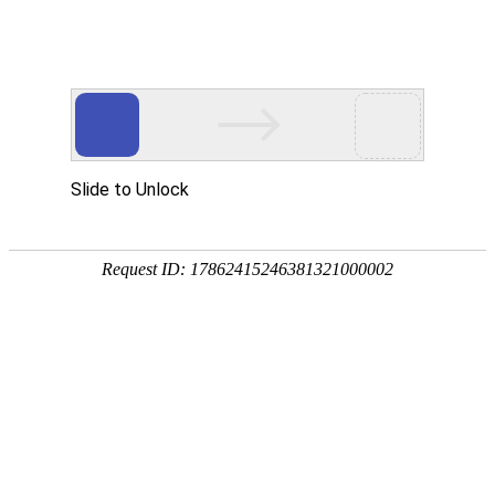
800 858 2440（限座机） /
Me
400 888 2440
感谢大家对于《我与瑞声达的故事》征文活
动的热情参与，自活动开始以来，我们已经
陆陆续续收到很多来自全国各地的投稿，这
一篇篇真挚感人的文章或诗篇，为我们展示
了听力行业工作者们的普世情怀；让我们了
解到了海洋之神590官方网站用户们在面对
日趋消声的世界时的迷茫，为克服重重困难
时显现的勇气，以及在海洋之神590官方网
站的帮助下重新获得的多彩人生。
整个征文活动将会在
4月30日
截止，
自即日
起，活动进入投稿评选期
，我们会陆续将一