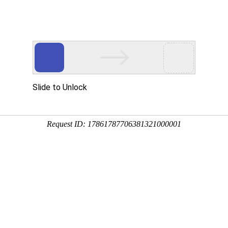
瑞声
认识听力损失
我们的产品
核心技术
布正式上市！至此，瑞声达的用户朋友们便有了多一种的选择。新