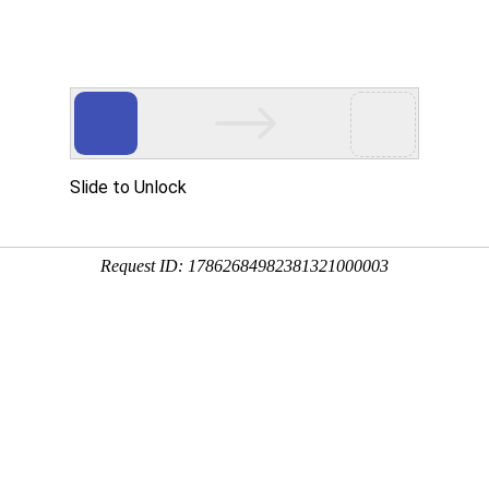
瑞声
认识听力损失
我们的产品
核心技术
之神590官方网站领导者
GN Hearing
和全球植入式助
首个使用低功耗蓝牙技术
(BLE),
支持
Android?
设备与
安卓设备的音频流直接传输至助听设备中。