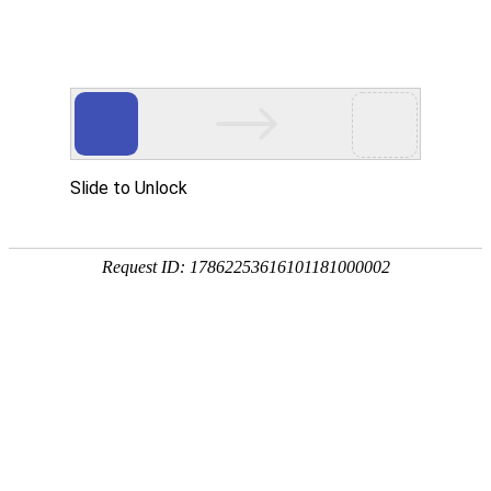
800 858 2440（限座机） /
Me
400 888 2440
GN Hearing (GN听力集团)与Google(谷歌)达成的技
术合作规范，已正式实现助听设备与Android(安卓)
设备的音频直连。使用低功耗蓝牙技术(BLE)，听
损人士可以将音乐、电话以及其它来自安卓设备的
音频流直接传输至助听设备中。
2019年9月3日(丹麦时间)，GN Hearing、
Cochlea（科利耳）与谷歌一起宣布，其助听设备将
成为首个使用低功耗蓝牙技术(BLE),支持Android?
设备与助听设备实现音频直连的产品。