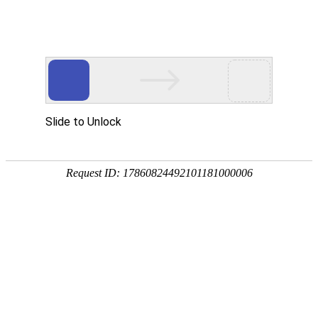
800 858 2440（限座机） /
Me
400 888 2440
无线附件
遥控器2(Remote Control 2)
丹麦瑞声达免费听力检测、智能聆听解决方案免
费体验、免费预约！
*姓名：
*手机号：