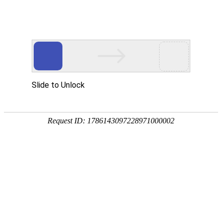
800 858 2440（限座机） /
Me
400 888 2440
海洋之神590官方网站
瑞声达聆客Q(ReSound LiNX Q)
聆客乐章 声声入耳
丹麦瑞声达免费听力检测、智能聆听解决方案免
费体验、免费预约！