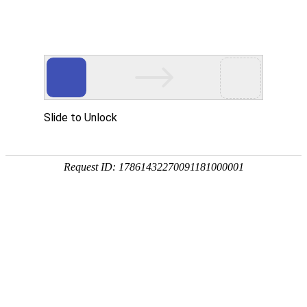
800 858 2440（限座机） /
Me
400 888 2440
App
瑞声达3D智能调(ReSound Smart 3D)
丹麦瑞声达免费听力检测、智能聆听解决方案免
费体验、免费预约！