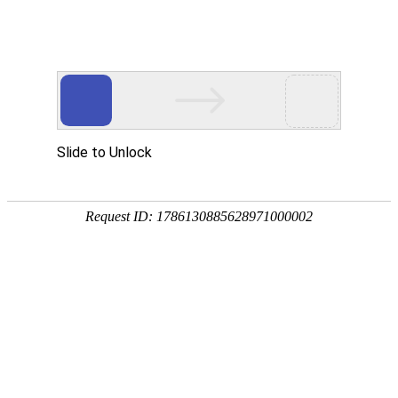
800 858 2440（限座机） /
Me
400 888 2440
无线附件
音频转换器2(TV Streamer2 )
丹麦瑞声达免费听力检测、智能聆听解决方案免
费体验、免费预约！
*姓名：
*手机号：