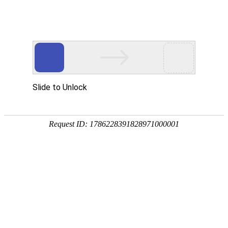
800 858 2440（限座机） /
Me
400 888 2440
价格表
政策规范
使用说明
软件下载
政策规范
隐私政策