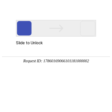
800 858 2440（限座机） /
Me
400 888 2440
价格表
政策规范
使用说明
软件下载
价格表
2026瑞声达ReSound Vivia至境臻语系列全国指导零售价
2026瑞声达ReSound Savi系列全国指导零售价